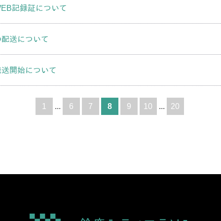
EB記録証について
の配送について
発送開始について
1
...
6
7
8
9
10
...
20