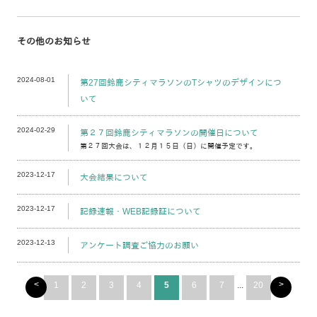
その他のお知らせ
2024-08-01
第27回鈴鹿シティマラソンのTシャツのデザインにつ
いて
2024-02-29
第２７回鈴鹿シティマラソンの開催日について
第２７回大会は、１２月１５日（日）に開催予定です。
2023-12-17
大会結果について
2023-12-17
記録速報・WEB記録証について
2023-12-13
アンケート調査ご協力のお願い
<
>
1
2
3
4
5
6
7
...
20