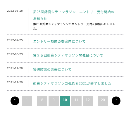
2022-08-16
第25回鈴鹿シティマラソン エントリー受付開始の
お知らせ
第25回鈴鹿シティマラソンのエントリー受付を開始いたしまし
た。
2022-07-25
エントリー期間の御案内について
2022-05-23
第２５回鈴鹿シティマラソン開催日について
2021-12-28
抽選結果の発表について
2021-12-20
鈴鹿シティマラソンONLINE 2021が終了しました
<
>
1
...
8
9
10
11
12
...
20