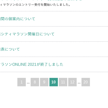
ティマラソンのエントリー受付を開始いたしました。
期間の御案内について
鹿シティマラソン開催日について
発表について
ソンONLINE 2021が終了しました
1
...
8
9
10
11
12
...
20