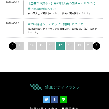
2020-08-12
【重要なお知らせ】第23回大会の開催中止並びに代
替企画の開催について
第23回大会が開催中止となり、代替企画を開催いたします
2020-05-02
第23回鈴鹿シティマラソン開催日について
第23回鈴鹿シティマラソンの開催日が、12月20日（日）に決定
しました。
<
>
1
...
14
15
16
17
18
19
20
鈴鹿シティマラソン実行委員会