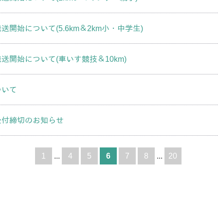
送開始について(5.6km＆2km小・中学生)
送開始について(車いす競技＆10km)
ついて
受付締切のお知らせ
1
...
4
5
6
7
8
...
20