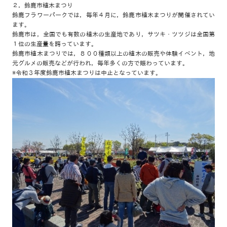
２．鈴鹿市植木まつり
鈴鹿フラワーパークでは，毎年４月に，鈴鹿市植木まつりが開催されてい
ます。
鈴鹿市は，全国でも有数の植木の生産地であり，サツキ・ツツジは全国第
１位の生産量を誇っています。
鈴鹿市植木まつりでは，８００種類以上の植木の販売や体験イベント，地
元グルメの販売などが行われ，毎年多くの方で賑わっています。
※令和３年度鈴鹿市植木まつりは中止となっています。