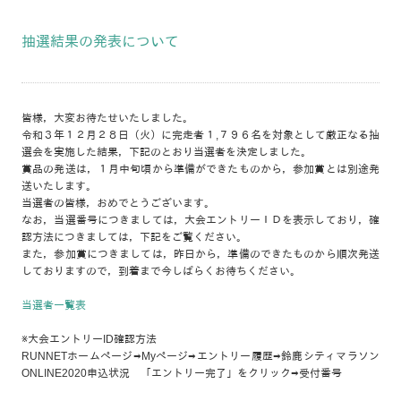
抽選結果の発表について
皆様，大変お待たせいたしました。
令和３年１２月２８日（火）に完走者１,７９６名を対象として厳正なる抽
選会を実施した結果，下記のとおり当選者を決定しました。
賞品の発送は，１月中旬頃から準備ができたものから，参加賞とは別途発
送いたします。
当選者の皆様，おめでとうございます。
なお，当選番号につきましては，大会エントリーＩＤを表示しており，確
認方法につきましては，下記をご覧ください。
また，参加賞につきましては，昨日から，準備のできたものから順次発送
しておりますので，到着まで今しばらくお待ちください。
当選者一覧表
※大会エントリーID確認方法
RUNNETホームページ⇒Myページ⇒エントリー履歴⇒鈴鹿シティマラソン
ONLINE2020申込状況 「エントリー完了」をクリック⇒受付番号