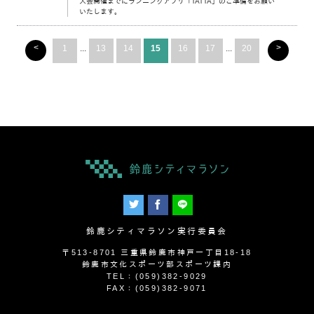
大会開催までにランニングアプリ「TATTA」のご準備をお願い
いたします。
<
>
1
...
13
14
15
16
17
...
20
鈴鹿シティマラソン実行委員会
〒513-8701 三重県鈴鹿市神戸一丁目18-18
鈴鹿市文化スポーツ部スポーツ課内
TEL：(059)382-9029
FAX：(059)382-9071