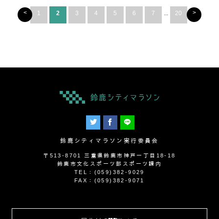
<
>
1
2
3
4
5
6
7
...
20
鈴鹿シティマラソン実行委員会
〒513-8701 三重県鈴鹿市神戸一丁目18-18
鈴鹿市文化スポーツ部スポーツ課内
TEL：(059)382-9029
FAX：(059)382-9071