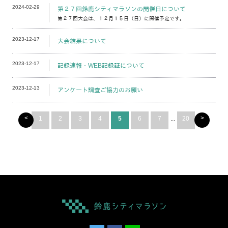
2024-02-29
第２７回鈴鹿シティマラソンの開催日について
第２７回大会は、１２月１５日（日）に開催予定です。
2023-12-17
大会結果について
2023-12-17
記録速報・WEB記録証について
2023-12-13
アンケート調査ご協力のお願い
<
>
1
2
3
4
5
6
7
...
20