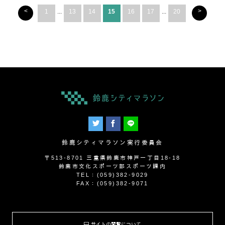
<
>
1
...
13
14
15
16
17
...
20
鈴鹿シティマラソン実行委員会
〒513-8701 三重県鈴鹿市神戸一丁目18-18
鈴鹿市文化スポーツ部スポーツ課内
TEL：(059)382-9029
FAX：(059)382-9071
サイトの閲覧について