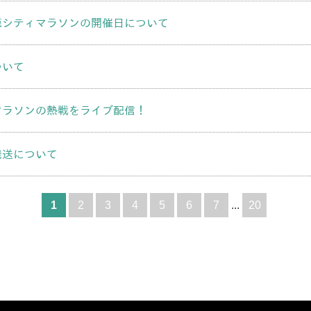
鹿シティマラソンの開催日について
ついて
マラソンの熱戦をライブ配信！
発送について
1
2
3
4
5
6
7
...
20