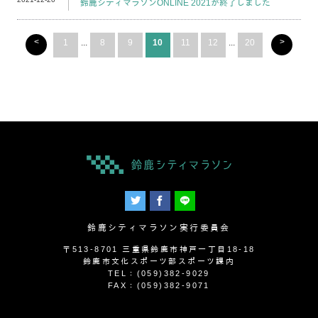
鈴鹿シティマラソンONLINE 2021が終了しました
<
>
1
...
8
9
10
11
12
...
20
鈴鹿シティマラソン実行委員会
〒513-8701 三重県鈴鹿市神戸一丁目18-18
鈴鹿市文化スポーツ部スポーツ課内
TEL：(059)382-9029
FAX：(059)382-9071