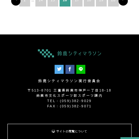
1
...
14
15
16
17
18
19
20
鈴鹿シティマラソン実行委員会
〒513-8701 三重県鈴鹿市神戸一丁目18-18
鈴鹿市文化スポーツ部スポーツ課内
TEL：(059)382-9029
FAX：(059)382-9071
サイトの閲覧について