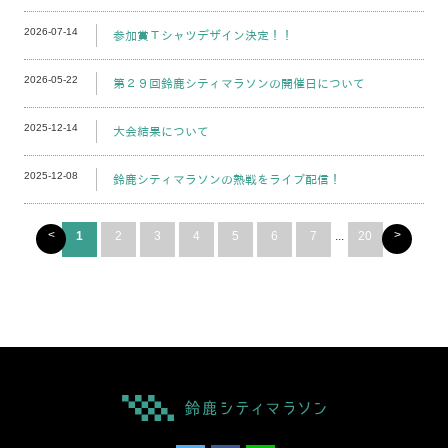
2026-07-14
参加賞Ｔシャツデザイン決定！！
2026-05-22
第２９回鈴鹿シティマラソンの開催日について
2025-12-14
大会結果について
2025-12-08
鈴鹿シティマラソンの熱戦をライブ配信！
<
>
1
2
3
4
5
6
7
...
20