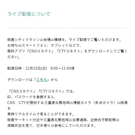
ライブ配信について
鈴鹿シティマラソンの会場の模様を、ライブ配信でご覧いただけます。
お持ちのスマートフォン、タブレットなどで、
無料アプリ「CNSコネクト」「CTYコネクト」をダウンロードしてご覧く
ださい。
配信日時：12月15日(日) 8:05～11:45頃
ダウンロードは「
こちら
」から
「CNSコネクト」「CTYコネクト」では、
ID、パスワードを登録すると、
CNS・CTYが提供する三重県北勢地域の情報カメラ（定点カメラ）の映像
を
常時リアルタイムで見ることができます。
鈴鹿サーキット付近や三重県北勢地域の主要道路、近鉄白子駅前等の
混雑状況を見て、行き帰りの参考にしていただけます。