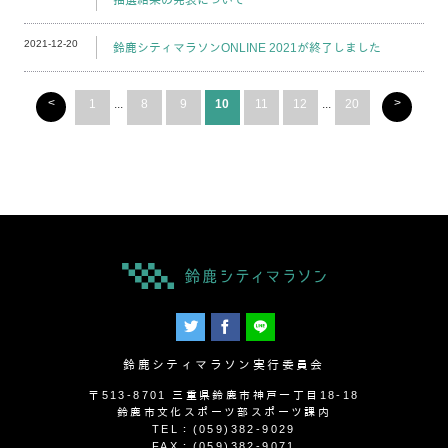
2021-12-20
鈴鹿シティマラソンONLINE 2021が終了しました
<
>
1
...
8
9
10
11
12
...
20
鈴鹿シティマラソン実行委員会
〒513-8701 三重県鈴鹿市神戸一丁目18-18
鈴鹿市文化スポーツ部スポーツ課内
TEL：(059)382-9029
FAX：(059)382-9071