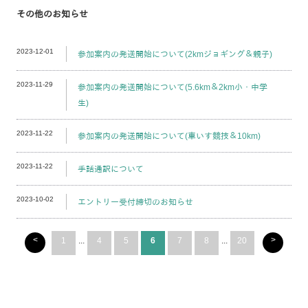
その他のお知らせ
2023-12-01
参加案内の発送開始について(2kmジョギング＆親子)
2023-11-29
参加案内の発送開始について(5.6km＆2km小・中学
生)
2023-11-22
参加案内の発送開始について(車いす競技＆10km)
2023-11-22
手話通訳について
2023-10-02
エントリー受付締切のお知らせ
<
>
1
...
4
5
6
7
8
...
20