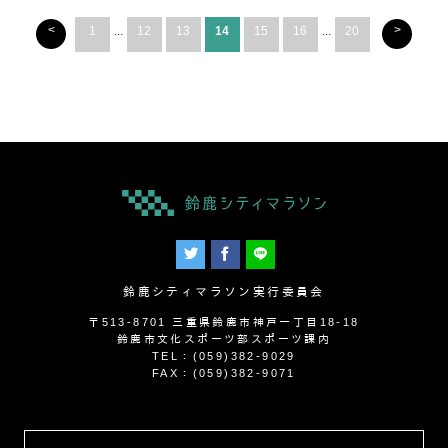
<
>
1
...
12
13
14
15
16
...
20
鈴鹿シティマラソン実行委員会
〒513-8701 三重県鈴鹿市神戸一丁目18-18
鈴鹿市文化スポーツ部スポーツ課内
TEL：(059)382-9029
FAX：(059)382-9071