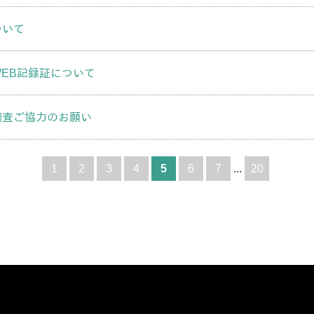
ついて
EB記録証について
調査ご協力のお願い
1
2
3
4
5
6
7
...
20