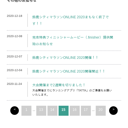
その他のお知らせ
2020-12-18
鈴鹿シティマラソンONLINE 2020まもなく終了で
す！！
2020-12-08
完走特典フィニッシャームービー（.finisher）提供開
始のお知らせ
2020-12-07
鈴鹿シティマラソンONLINE 2020開催！！
2020-12-04
鈴鹿シティマラソンONLINE 2020開催間近！！
2020-11-24
大会開催まで2週間を切りました！
大会開催までにランニングアプリ「TATTA」のご準備をお願い
いたします。
<
>
1
...
13
14
15
16
17
...
20