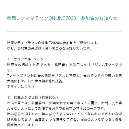
鈴鹿シティマラソンONLINE2020 参加賞のお知らせ
鈴鹿シティマラソンONLINE2020の参加賞をご紹介します。
なお、参加賞の発送は１月下旬ごろを予定しています。
１．オリジナルTシャツ
鈴鹿市の伝統工芸品である「鈴鹿墨」を使用したオリジナルTシャツで
す。
Tシャツプリントに墨の濃淡をリアルに再現し、墨の持つ特性や魅力を最
大限に引き出した世界初の特殊技術。
デザインは
こちら
２．鈴鹿のかぶせ茶（茶葉100g）
かぶせ茶とは、収穫前の一定期間新芽を黒いネットで覆い、直射日光が当
たらないようにして栽培するお茶で鈴鹿市の特産品の一つです。
渋み成分が抑えられ、旨み成分を多く含むマイルドな味わいできれいな深
緑色をしており、玉露のような濃厚なコクと、煎茶のようなすっきり感を
併せ持っています。