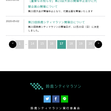
【重要なお知らせ】第23回大会の開催中止並びに代
替企画の開催について
第23回大会が開催中止となり、代替企画を開催いたします
2020-05-02
第23回鈴鹿シティマラソン開催日について
第23回鈴鹿シティマラソンの開催日が、12月20日（日）に決定
しました。
<
>
1
...
14
15
16
17
18
19
20
鈴鹿シティマラソン実行委員会