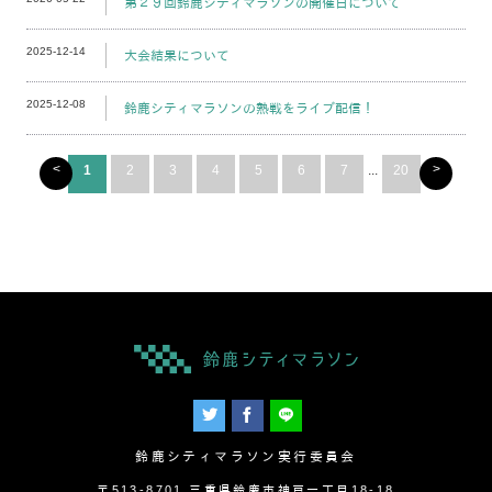
第２９回鈴鹿シティマラソンの開催日について
2025-12-14
大会結果について
2025-12-08
鈴鹿シティマラソンの熱戦をライブ配信！
<
>
1
2
3
4
5
6
7
...
20
鈴鹿シティマラソン実行委員会
〒513-8701 三重県鈴鹿市神戸一丁目18-18