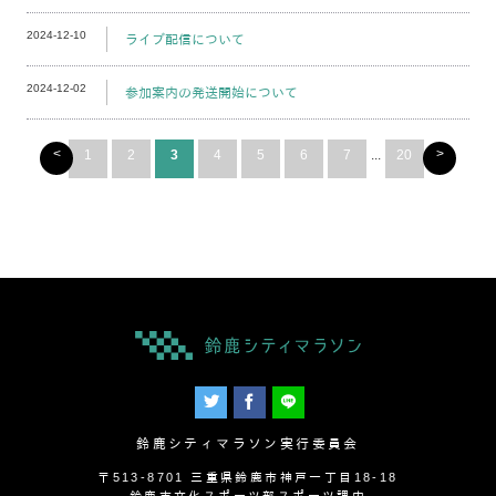
2024-12-10
ライブ配信について
2024-12-02
参加案内の発送開始について
<
>
1
2
3
4
5
6
7
...
20
鈴鹿シティマラソン実行委員会
〒513-8701 三重県鈴鹿市神戸一丁目18-18