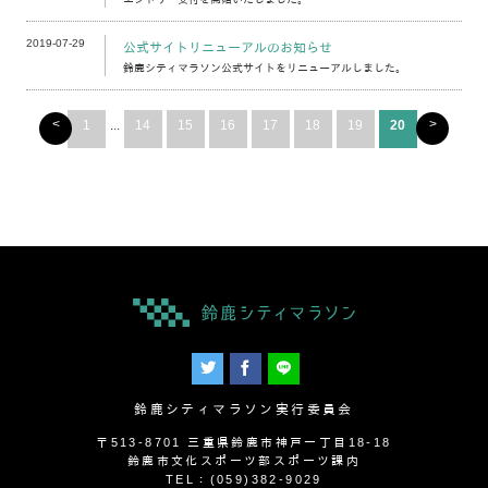
2019-07-29
公式サイトリニューアルのお知らせ
鈴鹿シティマラソン公式サイトをリニューアルしました。
<
>
1
...
14
15
16
17
18
19
20
鈴鹿シティマラソン実行委員会
〒513-8701 三重県鈴鹿市神戸一丁目18-18
鈴鹿市文化スポーツ部スポーツ課内
TEL：(059)382-9029