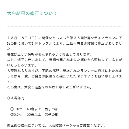
大会結果の修正について
１２月１８日（日）に開催いたしました第２５回鈴鹿シティマラソンの下
記の部において計測トラブルにより，上位入賞者の結果に修正がありまし
た。
現在は正しい情報が表示されるよう修正しております。
なお、修正に伴いまして、当初公開されました順位から変動している方が
いらっしゃいます。
大変恐れ入りますが、下記の部門に出場されたランナーの皆様におかれま
しては今一度、ご自身の順位をご確認いただきますようお願い申し上げま
す。
この度は，大変ご迷惑をおかけし申し訳ございません。
◇該当部門
①10km 40歳以上 男子の部
②5.6km 50歳以上 男子の部
修正後の結果については，大会結果ページからご確認ください。