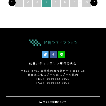
<
>
1
2
3
4
5
6
7
...
20
鈴鹿シティマラソン実行委員会
〒513-8701 三重県鈴鹿市神戸一丁目18-18
鈴鹿市文化スポーツ部スポーツ課内
TEL：(059)382-9029
FAX：(059)382-9071
サイトの閲覧について