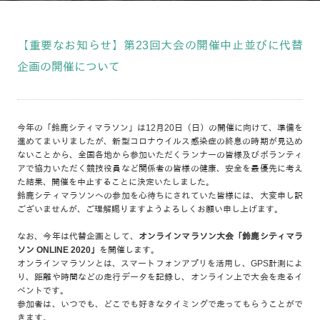
【重要なお知らせ】第23回大会の開催中止並びに代替
企画の開催について
今年の「鈴鹿シティマラソン」は12月20日（日）の開催に向けて、準備を
進めてまいりましたが、新型コロナウイルス感染症の終息の時期が見込め
ないことから、全国各地から参加いただくランナーの皆様及びボランティ
アで協力いただく競技役員など関係者の皆様の健康、安全を最優先に考え
た結果、開催を中止することに決定いたしました。
鈴鹿シティマラソンへの参加を心待ちにされていた皆様には、大変申し訳
ございませんが、ご理解賜りますようよろしくお願い申し上げます。
なお、今年は代替企画として、
オンラインマラソン大会「鈴鹿シティマラ
ソン ONLINE 2020」
を開催します。
オンラインマラソンとは、スマートフォンアプリを活用し、GPS計測によ
り、距離や時間などの走行データを記録し、オンライン上で大会を走るイ
ベントです。
参加者は、いつでも、どこでも好きなタイミングで走ってもらうことがで
きます。