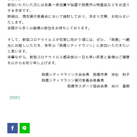
参加いただいた方には全員へ参加賞や抽選で鈴鹿市の特産品などをお送り
する予定です。
詳細は、現在実行委員会において検討しており、決まり次第、お知らせい
たします。
全国から多くの皆様の参加をお待ちしております。
そして、新型コロナウイルスが収束に向かう頃には、ぜひ、「鈴鹿」へ観
光にお越しいただき、来年の「鈴鹿シティマラソン」に参加いただきたい
と思います。
末筆ながら、新型コロナウイルス感染症の一日も早い終息と皆様のご健康
を心からお祈り申し上げます。
鈴鹿シティマラソン大会会長 鈴鹿市長 末松 則子
鈴鹿シティマラソン実行委員会委員長
鈴鹿市スポーツ協会会長 米川 直樹
【PDF】