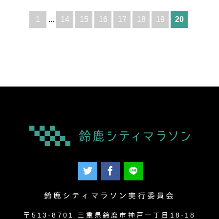
1
...
14
15
16
17
18
19
20
鈴鹿シティマラソン実行委員会
〒513-8701 三重県鈴鹿市神戸一丁目18-18